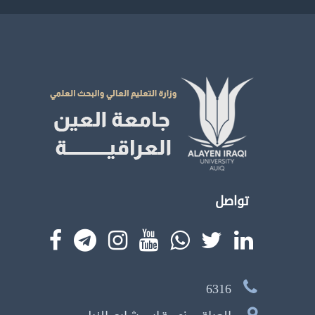
تواصل
6316