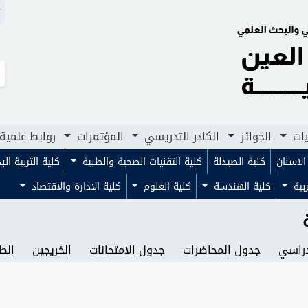
N
لجوائز
الكادر التدريسي
المؤتمرات
روابط علمية
مجلا
يات
الجوائز
الكادر التدريسي
المؤتمرات
روابط علمية
لاسنان
كلية الصيدلة
كلية التقنيات الصحية والطبية
كلية التربية ال
ربية
كلية الهندسة
كلية العلوم
كلية الادارة والاقتصاد
دراسي
جدول المحاضرات
جدول الامتحانات
الخريجين
الطل