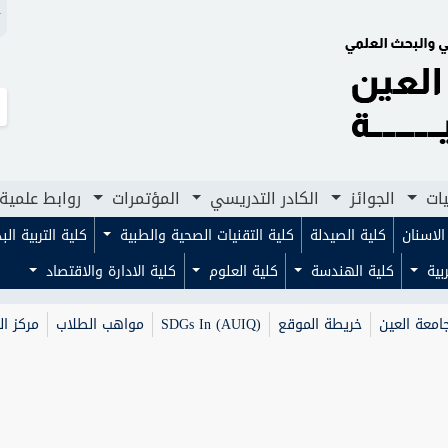
N
لجوائز
الكادر التدريسي
المؤتمرات
روابط علمية
مجلا
يات
الجوائز
الكادر التدريسي
المؤتمرات
روابط علمية
لاسنان
كلية الصيدلة
كلية التقنيات الصحية والطبية
كلية التربية ال
ربية
كلية الهندسة
كلية العلوم
كلية الادارة والاقتصاد
امعة العين
خريطة الموقع
SDGs In (AUIQ)
مواهب الطلاب
مركز ال